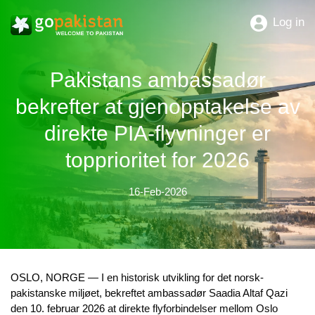
Log in
Pakistans ambassadør
bekrefter at gjenopptakelse av
direkte PIA-flyvninger er
topprioritet for 2026
16-Feb-2026
OSLO, NORGE —
I en historisk utvikling for det norsk-
pakistanske miljøet, bekreftet ambassadør Saadia Altaf Qazi
den
10. februar 2026
at direkte flyforbindelser mellom Oslo