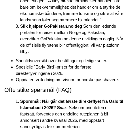
orienteringen. "Å tilby direkte forbindelser handler ikke
bare om bekvemmelighet; det handler om å styrke de
økonomiske båndene, fremme turisme og sikre at våre
landsmenn føler seg nærmere hjemlandet."
Slik hjelper GoPakistan.no deg
Som den ledende
portalen for reiser mellom Norge og Pakistan,
overvåker GoPakistan.no denne utviklingen daglig. Når
de offisielle flyrutene blir offentliggjort, vil vår plattform
tilby:
Sanntidsoversikt over bestillinger og ledige seter.
Spesielle "Early Bird"-priser for de første
direkteflyvningene i 2026.
Oppdatert veiledning om visum for norske passhavere.
Ofte stilte spørsmål (FAQ)
Spørsmål: Når går det første direkteflyet fra Oslo til
Islamabad i 2026?
Svar:
Selv om prioriteten er
fastsatt, forventes den endelige ruteplanen å bli
annonsert i andre kvartal 2026, med oppstart
sannsynligvis før sommerferien.