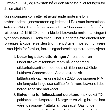
Lufthavn (OSL) og Pakistan nå er den viktigste prioriteringen for
diplomatiet i år.
Kunngjøringen kom etter et avgjørende møte mellom
ambassadens tjenestemenn og ledelsen i Pakistan International
Airlines (PIA). I flere år har reisende fra Skandinavia måttet tåle
reisetider på 15 til 20 timer, inkludert krevende mellomlandinger i
byer som Istanbul, Doha eller Dubai. Den foreslåtte direkteruten
forventes å kutte reisetiden til omtrent
8 timer
, noe som vil være
til stor hjelp for familier, forretningsreisende og eldre passasjerer.
Løser logistiske utfordringer
Ambassadøren
understreket at tekniske team nå jobber med
sikkerhetssertifiseringer og slot-tildelinger på Oslo
Lufthavn Gardermoen. Med et europeisk
luftfartsselskap i endring tidlig i 2026, posisjonerer PIA
sin fornyede langdistanseflåte for å møte kravene i det
nordeuropeiske markedet.
Betydning for fellesskapet og økonomisk vekst
"Den
pakistanske diasporaen i Norge er en viktig bro mellom
våre to nasjoner," uttalte ambassadør Qazi under