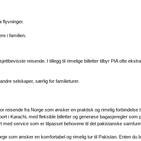
 flyvninger.
e i familien.
jettbevisste reisende. I tillegg til rimelige billetter tilbyr PIA ofte eks
ndre selskaper, særlig for familieturer.
or reisende fra Norge som ønsker en praktisk og rimelig forbindelse ti
port i Karachi
, med fleksible billetter og generøse bagasjeregler som 
ert med service som er tilpasset behovene til det pakistanske samfunn
Norge som ønsker en komfortabel og rimelig tur til Pakistan. Enten du b