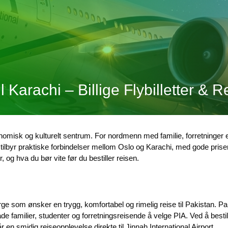
il Karachi – Billige Flybilletter & 
omisk og kulturelt sentrum. For nordmenn med familie, forretninger el
A) tilbyr praktiske forbindelser mellom Oslo og Karachi, med gode pris
er, og hva du bør vite før du bestiller reisen.
rge som ønsker en trygg, komfortabel og rimelig reise til Pakistan. Pakis
 familier, studenter og forretningsreisende å velge PIA. Ved å bestil
r en smidig reiseopplevelse direkte til Jinnah International Airport.