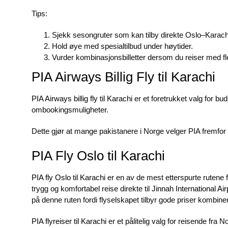
Tips:
Sjekk sesongruter som kan tilby direkte Oslo–Karachi
Hold øye med spesialtilbud under høytider.
Vurder kombinasjonsbilletter dersom du reiser med fler
PIA Airways Billig Fly til Karachi
PIA Airways billig fly til Karachi
er et foretrukket valg for buds
ombookingsmuligheter.
Dette gjør at mange pakistanere i Norge velger PIA fremfor a
PIA Fly Oslo til Karachi
PIA fly Oslo til Karachi
er en av de mest etterspurte rutene f
trygg og komfortabel reise direkte til
Jinnah International Air
på denne ruten fordi flyselskapet tilbyr gode priser kombin
PIA flyreiser til Karachi
er et pålitelig valg for reisende fra 