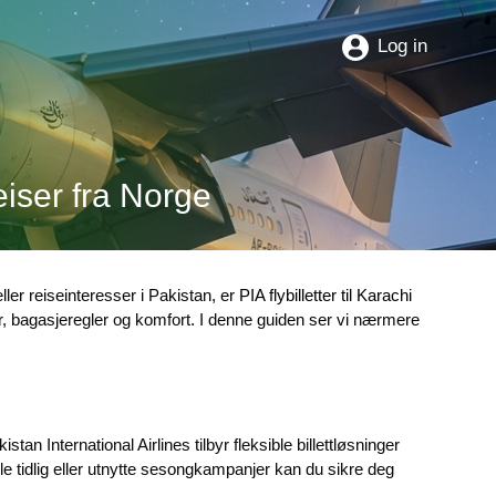
Log in
Reiser fra Norge
ler reiseinteresser i Pakistan, er
PIA flybilletter til Karachi
er, bagasjeregler og komfort. I denne guiden ser vi nærmere
tan International Airlines tilbyr fleksible billettløsninger
le tidlig eller utnytte sesongkampanjer kan du sikre deg