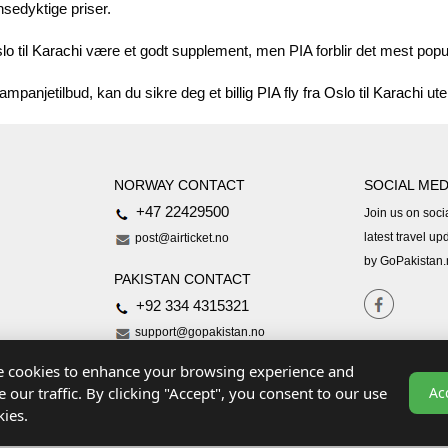
nsedyktige priser.
o til Karachi
være et godt supplement, men PIA forblir det mest popu
 kampanjetilbud, kan du sikre deg et
billig PIA fly fra Oslo til Karachi
ute
NORWAY CONTACT
SOCIAL MED
+47 22429500
Join us on soci
latest travel up
post@airticket.no
by GoPakistan
PAKISTAN CONTACT
+92 334 4315321
support@gopakistan.no
 cookies to enhance your browsing experience and
e our traffic. By clicking "Accept", you consent to our use
Ac
kies.