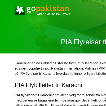
PIA Flyreiser t
Karachi er en av Pakistans største byer, et pulserende økon
et svært populært valg. Pakistan International Airlines (PI
på
PIA flyreiser til Karachi
, hvordan du finner billigere billett
PIA Flybilletter til Karachi
PIA flybilletter til Karachi
er et ideelt valg for reisende fra No
med generøse bagasjeregler, noe som gjør det enkelt for både
billige priser på
PIA flybilletter til Karachi
, samtidig som du få