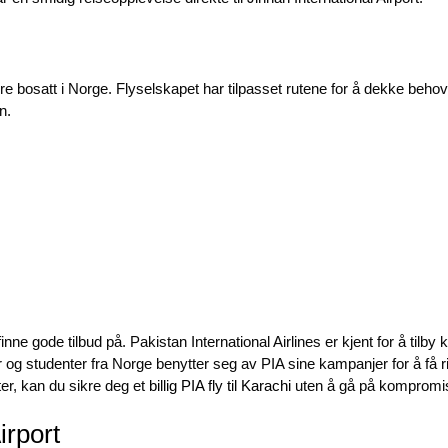
ere bosatt i Norge. Flyselskapet har tilpasset rutene for å dekke behov
n.
 finne gode tilbud på. Pakistan International Airlines er kjent for å til
er og studenter fra Norge benytter seg av PIA sine kampanjer for å få rim
er, kan du sikre deg et
billig PIA fly til Karachi
uten å gå på kompromis
irport