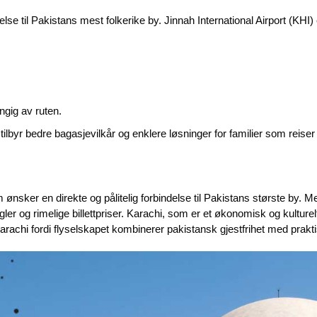
delse til Pakistans mest folkerike by. Jinnah International Airport (KHI
gig av ruten.
 tilbyr bedre bagasjevilkår og enklere løsninger for familier som reis
 ønsker en direkte og pålitelig forbindelse til Pakistans største by. 
gler og rimelige billettpriser. Karachi, som er et økonomisk og kulture
Karachi
fordi flyselskapet kombinerer pakistansk gjestfrihet med praktis