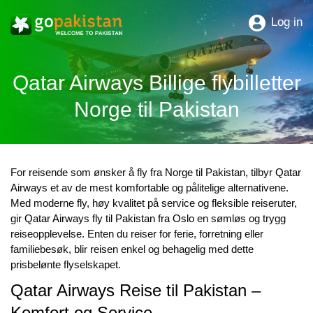
Log in
Qatar Airways Billige flybilletter
Norge til Pakistan
For reisende som ønsker å fly fra Norge til Pakistan, tilbyr
Qatar
Airways
et av de mest komfortable og pålitelige alternativene.
Med moderne fly, høy kvalitet på service og fleksible reiseruter,
gir
Qatar Airways fly til Pakistan fra Oslo
en sømløs og trygg
reiseopplevelse. Enten du reiser for ferie, forretning eller
familiebesøk, blir reisen enkel og behagelig med dette
prisbelønte flyselskapet.
Qatar Airways Reise til Pakistan –
Komfort og Service