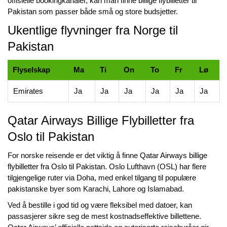
offisielle bookingkanaler, kan man finne
billige flybilletter til
Pakistan
som passer både små og store budsjetter.
Ukentlige flyvninger fra Norge til
Pakistan
Flyselskap
Ma
Ti
On
To
Fr
Lø
Emirates
Ja
Ja
Ja
Ja
Ja
Ja
Qatar Airways Billige Flybilletter fra
Oslo til Pakistan
For norske reisende er det viktig å finne
Qatar Airways billige
flybilletter fra Oslo til Pakistan
. Oslo Lufthavn (OSL) har flere
tilgjengelige ruter via Doha, med enkel tilgang til populære
pakistanske byer som Karachi, Lahore og Islamabad.
Ved å bestille i god tid og være fleksibel med datoer, kan
passasjerer sikre seg de mest kostnadseffektive billettene.