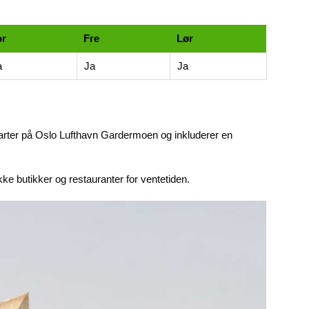
or
Fre
Lør
a
Ja
Ja
starter på Oslo Lufthavn Gardermoen og inkluderer en
kke butikker og restauranter for ventetiden.