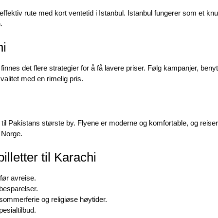
 effektiv rute med kort ventetid i Istanbul. Istanbul fungerer som et k
.
hi
, finnes det flere strategier for å få lavere priser. Følg kampanjer, be
litet med en rimelig pris.
 til Pakistans største by. Flyene er moderne og komfortable, og reiser
a Norge.
illetter til Karachi
før avreise.
 besparelser.
sommerferie og religiøse høytider.
esialtilbud.