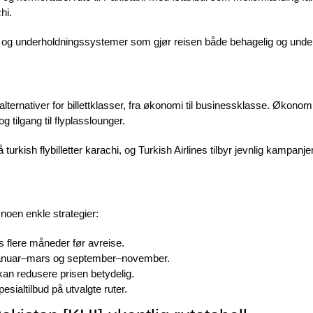
hi.
ter og underholdningssystemer som gjør reisen både behagelig og und
e alternativer for billettklasser, fra økonomi til businessklasse. Økon
 tilgang til flyplasslounger.
på
turkish flybilletter karachi
, og Turkish Airlines tilbyr jevnlig kampanje
noen enkle strategier:
pes flere måneder før avreise.
i januar–mars og september–november.
kan redusere prisen betydelig.
sialtilbud på utvalgte ruter.