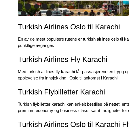
Turkish Airlines Oslo til Karachi
En av de mest populære rutene er
turkish airlines oslo til k
punktlige avganger.
Turkish Airlines Fly Karachi
Med
turkish airlines fly karachi
får passasjerene en trygg og 
opplevelse fra innsjekking i Oslo til ankomst i Karachi.
Turkish Flybilletter Karachi
Turkish flybilletter karachi
kan enkelt bestilles på nettet, ente
premium economy og business class, samt muligheter for en
Turkish Airlines Oslo til Karachi F