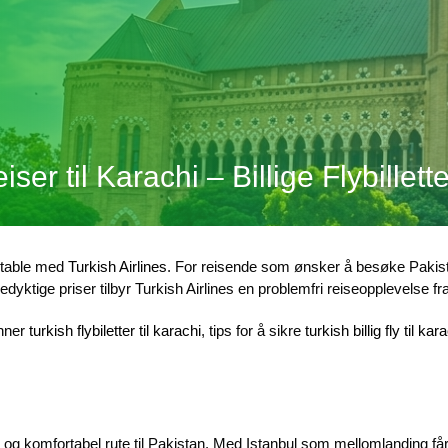
eiser til Karachi – Billige Flybillet
ortable med
Turkish Airlines
. For reisende som ønsker å besøke Pakist
ktige priser tilbyr Turkish Airlines en problemfri reiseopplevelse fra st
inner
turkish flybiletter til karachi
, tips for å sikre
turkish billig fly til kar
v og komfortabel rute til Pakistan. Med Istanbul som mellomlanding få