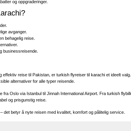
batter og oppgraderinger.
Karachi?
der.
telige avganger.
en behagelig reise.
ternativer.
 og businessreisende.
ffektiv reise til Pakistan, er
turkish flyreiser til karachi
et ideelt valg
ible alternativer for alle typer reisende.
fra Oslo via Istanbul til Jinnah International Airport. Fra
turkish flybil
bel og prisgunstig reise.
det betyr å nyte reisen med kvalitet, komfort og pålitelig service.