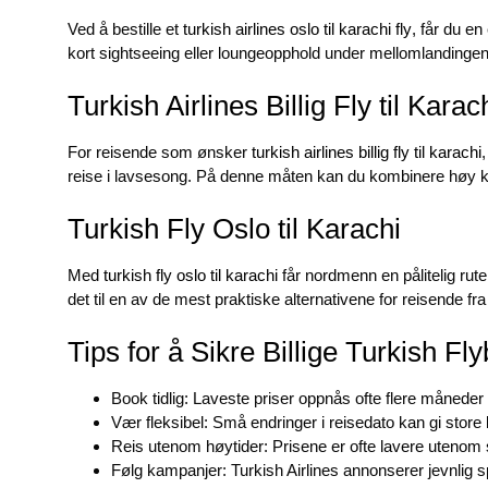
Ved å bestille et
turkish airlines oslo til karachi fly
, får du en
kort sightseeing eller loungeopphold under mellomlandingen
Turkish Airlines Billig Fly til Karac
For reisende som ønsker
turkish airlines billig fly til karachi
reise i lavsesong. På denne måten kan du kombinere høy kva
Turkish Fly Oslo til Karachi
Med
turkish fly oslo til karachi
får nordmenn en pålitelig rute
det til en av de mest praktiske alternativene for reisende fr
Tips for å Sikre Billige Turkish Flyb
Book tidlig: Laveste priser oppnås ofte flere måneder 
Vær fleksibel: Små endringer i reisedato kan gi store
Reis utenom høytider: Prisene er ofte lavere utenom 
Følg kampanjer: Turkish Airlines annonserer jevnlig sp