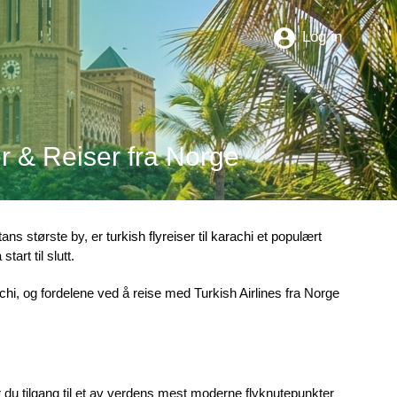
Log in
ter & Reiser fra Norge
ans største by, er
turkish flyreiser til karachi
et populært
art til slutt.
achi
, og fordelene ved å reise med Turkish Airlines fra Norge
r du tilgang til et av verdens mest moderne flyknutepunkter