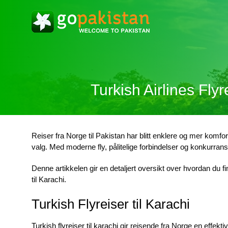
Turkish Airlines Flyr
Reiser fra Norge til Pakistan har blitt enklere og mer komf
valg. Med moderne fly, pålitelige forbindelser og konkurransedy
Denne artikkelen gir en detaljert oversikt over hvordan du f
til Karachi.
Turkish Flyreiser til Karachi
Turkish flyreiser til karachi
gir reisende fra Norge en effekti