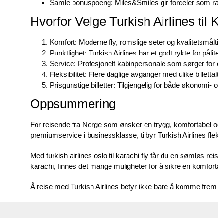
Samle bonuspoeng: Miles&Smiles gir fordeler som ra
Hvorfor Velge Turkish Airlines til 
Komfort: Moderne fly, romslige seter og kvalitetsmålti
Punktlighet: Turkish Airlines har et godt rykte for påli
Service: Profesjonelt kabinpersonale som sørger for 
Fleksibilitet: Flere daglige avganger med ulike billettal
Prisgunstige billetter: Tilgjengelig for både økonomi-
Oppsummering
For reisende fra Norge som ønsker en trygg, komfortabel og e
premiumservice i businessklasse, tilbyr Turkish Airlines fleks
Med
turkish airlines oslo til karachi fly
får du en sømløs reise 
karachi
, finnes det mange muligheter for å sikre en komforta
Å reise med Turkish Airlines betyr ikke bare å komme frem – 