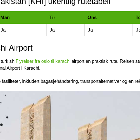
akistan [KHI] ukentlig rutetabell
Man
Tir
Ons
T
Ja
Ja
Ja
J
hi Airport
 turkish
Flyreiser fra oslo til karachi
airport en praktisk rute. Reisen 
nal Airport i Karachi.
asiliteter, inkludert bagasjehåndtering, transportalternativer og en re