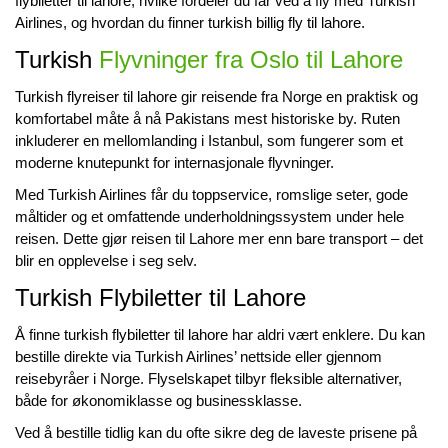
flybiletter til lahore
, hvilke fordeler du får ved å fly med Turkish
Airlines, og hvordan du finner
turkish billig fly til lahore
.
Turkish
Flyvninger fra Oslo til Lahore
Turkish flyreiser til lahore
gir reisende fra Norge en praktisk og
komfortabel måte å nå Pakistans mest historiske by. Ruten
inkluderer en mellomlanding i Istanbul, som fungerer som et
moderne knutepunkt for internasjonale flyvninger.
Med Turkish Airlines får du toppservice, romslige seter, gode
måltider og et omfattende underholdningssystem under hele
reisen. Dette gjør reisen til Lahore mer enn bare transport – det
blir en opplevelse i seg selv.
Turkish Flybiletter til Lahore
Å finne
turkish flybiletter til lahore
har aldri vært enklere. Du kan
bestille direkte via Turkish Airlines’ nettside eller gjennom
reisebyråer i Norge. Flyselskapet tilbyr fleksible alternativer,
både for økonomiklasse og businessklasse.
Ved å bestille tidlig kan du ofte sikre deg de laveste prisene på