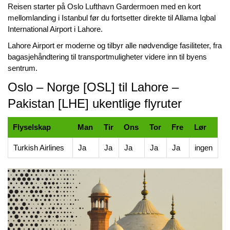
Reisen starter på Oslo Lufthavn Gardermoen med en kort
mellomlanding i Istanbul før du fortsetter direkte til Allama Iqbal
International Airport i Lahore.
Lahore Airport er moderne og tilbyr alle nødvendige fasiliteter, fra
bagasjehåndtering til transportmuligheter videre inn til byens
sentrum.
Oslo – Norge [OSL] til Lahore –
Pakistan [LHE] ukentlige flyruter
Flyselskap
Man
Tir
Ons
Tor
Fre
Lør
Turkish Airlines
Ja
Ja
Ja
Ja
Ja
ingen