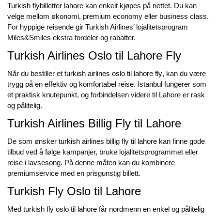
Turkish flybilletter lahore
kan enkelt kjøpes på nettet. Du kan
velge mellom økonomi, premium economy eller business class.
For hyppige reisende gir Turkish Airlines’ lojalitetsprogram
Miles&Smiles ekstra fordeler og rabatter.
Turkish Airlines Oslo til Lahore Fly
Når du bestiller et
turkish airlines oslo til lahore fly
, kan du være
trygg på en effektiv og komfortabel reise. Istanbul fungerer som
et praktisk knutepunkt, og forbindelsen videre til Lahore er rask
og pålitelig.
Turkish Airlines Billig Fly til Lahore
De som ønsker
turkish airlines billig fly til lahore
kan finne gode
tilbud ved å følge kampanjer, bruke lojalitetsprogrammet eller
reise i lavsesong. På denne måten kan du kombinere
premiumservice med en prisgunstig billett.
Turkish Fly Oslo til Lahore
Med
turkish fly oslo til lahore
får nordmenn en enkel og pålitelig