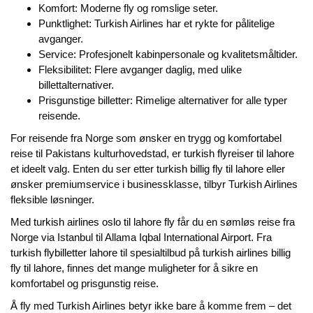
Komfort: Moderne fly og romslige seter.
Punktlighet: Turkish Airlines har et rykte for pålitelige
avganger.
Service: Profesjonelt kabinpersonale og kvalitetsmåltider.
Fleksibilitet: Flere avganger daglig, med ulike
billettalternativer.
Prisgunstige billetter: Rimelige alternativer for alle typer
reisende.
For reisende fra Norge som ønsker en trygg og komfortabel
reise til Pakistans kulturhovedstad, er
turkish flyreiser til lahore
et ideelt valg. Enten du ser etter
turkish billig fly til lahore
eller
ønsker premiumservice i businessklasse, tilbyr Turkish Airlines
fleksible løsninger.
Med
turkish airlines oslo til lahore fly
får du en sømløs reise fra
Norge via Istanbul til Allama Iqbal International Airport. Fra
turkish flybilletter lahore
til spesialtilbud på
turkish airlines billig
fly til lahore
, finnes det mange muligheter for å sikre en
komfortabel og prisgunstig reise.
Å fly med Turkish Airlines betyr ikke bare å komme frem – det