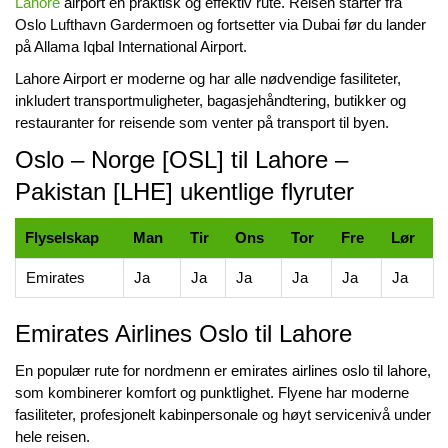
Lahore
airport
en praktisk og effektiv rute. Reisen starter fra
Oslo Lufthavn Gardermoen og fortsetter via Dubai før du lander
på Allama Iqbal International Airport.
Lahore Airport er moderne og har alle nødvendige fasiliteter,
inkludert transportmuligheter, bagasjehåndtering, butikker og
restauranter for reisende som venter på transport til byen.
Oslo – Norge [OSL] til Lahore –
Pakistan [LHE] ukentlige flyruter
Flyselskap
Man
Tir
Ons
Tor
Fre
Lør
Emirates
Ja
Ja
Ja
Ja
Ja
Ja
Emirates Airlines Oslo til Lahore
En populær rute for nordmenn er
emirates airlines oslo til lahore
,
som kombinerer komfort og punktlighet. Flyene har moderne
fasiliteter, profesjonelt kabinpersonale og høyt servicenivå under
hele reisen.