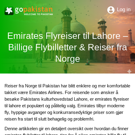
Log in
Emirates Flyreiser til Lahore –
Billige Flybilletter & Reiser fra
Norge
Reiser fra Norge til Pakistan har blitt enklere og mer komfortable
takket være
Emirates Airlines
. For reisende som ønsker å
besøke Pakistans kulturhovedstad Lahore, er
emirates flyreiser
til lahore
et populært og pålitelig valg. Emirates tilbyr moderne
fly, hyppige avganger og konkurransedyktige priser som gjør
reisen fra start til slutt behagelig og problemfri.
Denne artikkelen gir en detaljert oversikt over hvordan du finner