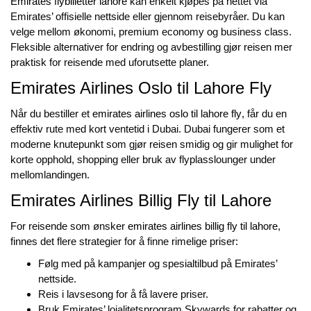
Emirates flybilletter lahore
kan enkelt kjøpes på nettet via
Emirates’ offisielle nettside eller gjennom reisebyråer. Du kan
velge mellom økonomi, premium economy og business class.
Fleksible alternativer for endring og avbestilling gjør reisen mer
praktisk for reisende med uforutsette planer.
Emirates Airlines Oslo til Lahore Fly
Når du bestiller et
emirates airlines oslo til lahore fly
, får du en
effektiv rute med kort ventetid i Dubai. Dubai fungerer som et
moderne knutepunkt som gjør reisen smidig og gir mulighet for
korte opphold, shopping eller bruk av flyplasslounger under
mellomlandingen.
Emirates Airlines Billig Fly til Lahore
For reisende som ønsker
emirates airlines billig fly til lahore
,
finnes det flere strategier for å finne rimelige priser:
Følg med på kampanjer og spesialtilbud på Emirates’
nettside.
Reis i lavsesong for å få lavere priser.
Bruk Emirates’ lojalitetsprogram Skywards for rabatter og