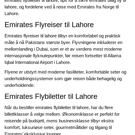
emirates flybiletter til lahore
, tips for å sikre
emirates billig fly til
lahore
, og fordelene ved å reise med Emirates fra Norge til
Lahore.
Emirates Flyreiser til Lahore
Emirates flyreiser til lahore
tilbyr en komfortabel og praktisk
måte å nå Pakistans største byer. Flyvningene inkluderer en
mellomlanding i Dubai, som er et av verdens mest moderne
internasjonale flyknutepunkter, før reisen fortsetter til Allama
Iqbal International Airport i Lahore.
Flyene er utstyrt med moderne fasiliteter, komfortable seter og
underholdningssystemer som gjør reisen både behagelig og
underholdende.
Emirates Flybiletter til Lahore
Når du bestiller
emirates flybiletter til lahore
, har du flere
billettklasser å velge mellom. Økonomiklasse er perfekt for
reisende på budsjett, mens businessklasse tilbyr ekstra
komfort, luksuriøse seter, gourmetmåltider og tilgang til
Emirates’ eksklusive lounger.